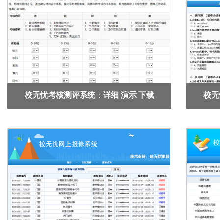
校无忧考核测评系统
：
详细
演示
下载
校无