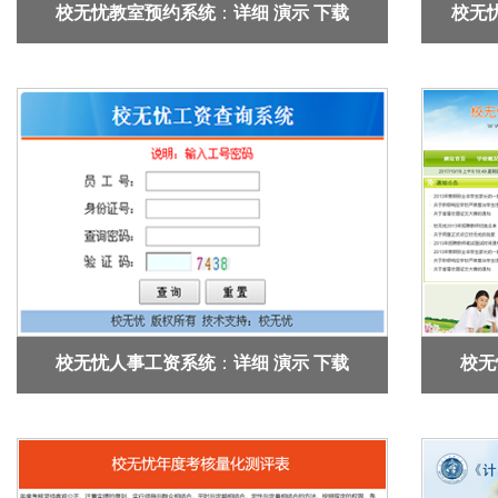
校无忧教室预约系统
：
详细
演示
下载
校无
校无忧人事工资系统
：
详细
演示
下载
校无