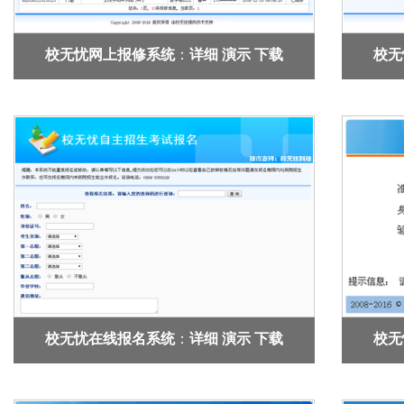
校无忧网上报修系统
：
详细
演示
下载
校无
校无忧在线报名系统
：
详细
演示
下载
校无