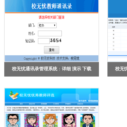
校无忧通讯录管理系统
：
详细
演示
下载
校无